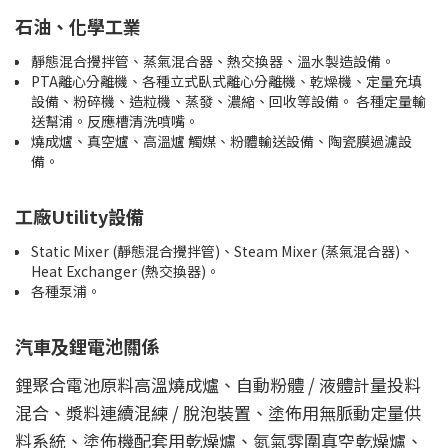
石油、化學工業
靜態混合攪拌管、蒸氣混合器、熱交換器、溫水製造設備。
PTA離心分離機、各種立式臥式離心分離機、乾燥機、定量充填
設備、粉碎機、造粒機、蒸發、濃縮、回收等設備。 各種定量輸
送幫浦。反應槽清洗噴嘴。
燒成爐、真空爐、高溫爐 觸媒、粉體輸送設備、陶瓷膜過濾設
備。
工廠Utility設備
Static Mixer (靜態混合攪拌管)、Steam Mixer (蒸氣混合器)、
Heat Exchanger (熱交換器)。
各種泵浦。
汽車及鋰電池關係
鋰聚合電池原料高溫燒成爐、自動粉體 / 液體計量投料
混合、漿料連續混練 / 脫泡裝置、塗佈用無脈動定量供
料系統、塗佈機配套用乾燥爐、氮氣雰圍真空乾燥爐、