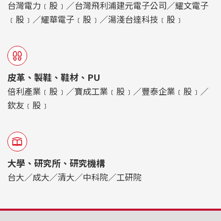
台灣電力﹝股﹞／台灣飛利浦建元電子公司／耀文電子
﹝股﹞／耀華電子﹝股﹞／湯淺台達科技﹝股﹞
皮革、製鞋、鞋材、PU
倍利產業﹝股﹞／寶成工業﹝股﹞／豐泰企業﹝股﹞／
欽友﹝股﹞
大學、研究所、研究機構
台大／成大／清大／中科院／工研院