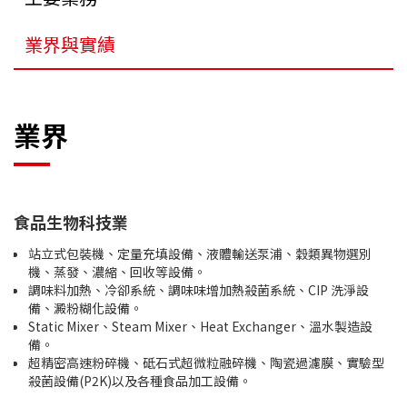
業界與實績
業界
食品生物科技業
站立式包裝機、定量充填設備、液體輸送泵浦、穀類異物選別
機、蒸發、濃縮、回收等設備。
調味料加熱、冷卻系統、調味味增加熱殺菌系統、CIP 洗淨設
備、澱粉糊化設備。
Static Mixer、Steam Mixer、Heat Exchanger、溫水製造設
備。
超精密高速粉碎機、砥石式超微粒融碎機、陶瓷過濾膜、實驗型
殺菌設備(P2K)以及各種食品加工設備。